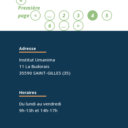
«
Première
page
<
…
2
3
4
5
6
…
>
Adresse
Institut Umanima
11 La Budorais
35590 SAINT-GILLES (35)
Horaires
Du lundi au vendredi
9h-13h et 14h-17h