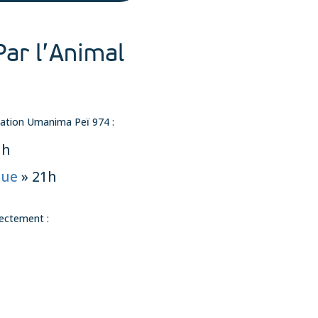
Par l’Animal
ocation Umanima Peï 974 :
1h
que
» 21h
irectement :